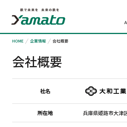
A
HOME
企業情報
会社概要
会社概要
企業情報TOP
事業紹介
サステナビリティ
株主・投資家情報
トップメッセージ
トップメッセージ
総合報告書
わたしたちが支
暮らしと未来
企業理念
2030年ありたい姿
2030年ありたい姿
IRニュース
社名
会社概要
IR資料室
役員紹介
株主・株式情報
所在地
兵庫県姫路市大津区
沿革
業績ハイライト
鉄鋼事業