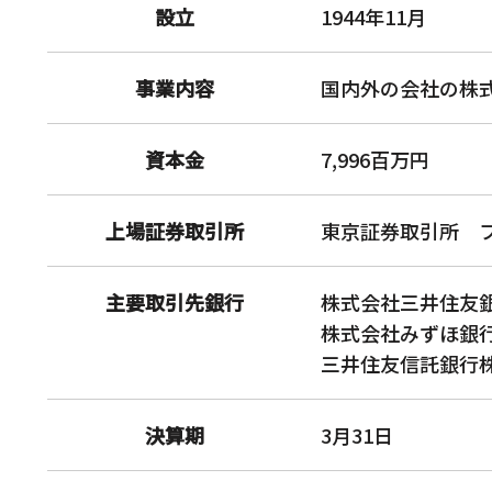
設立
1944年11月
グループ会社一覧
IRカレンダー
重工事業
軌道用品事業
事業内容
国内外の会社の株
資本金
7,996百万円
上場証券取引所
東京証券取引所 
主要取引先銀行
株式会社三井住友
株式会社みずほ銀
三井住友信託銀行
決算期
3月31日