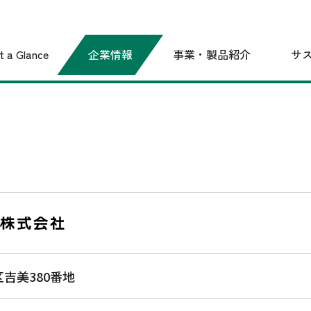
t a Glance
企業情報
事業・製品紹介
サ
サステナビリティに関する
サステナビリティ
える
企業理念
IR資料室
ヤマトスチール（株）
2030年ありたい姿
株主・株式情報
トップメッセージ
考え方/推進体
決算短信
株主総会
役員紹介
グループ会社一覧
環境
社会
吉美380番地
決算説明資料
配当方針