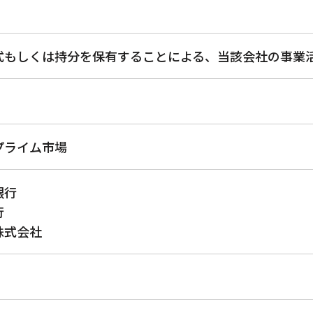
有価証券報告書
株価情報
・四半期報告書
統合報告書
式もしくは持分を保有することによる、当該会社の事業
電子公告
プライム市場
銀行
行
株式会社